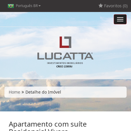
Favoritos (
0
)
Português BR
Toggl
navig
Home
Detalhe do Imóvel
Apartamento com suíte