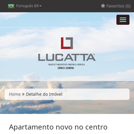
Favoritos (
0
)
Português BR
Toggl
navig
Home
Detalhe do Imóvel
Apartamento novo no centro