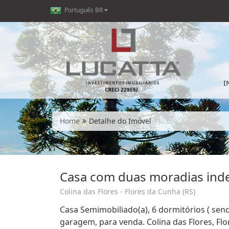
Português BR
I
Home
Detalhe do Imóvel
Casa com duas moradias in
Colina das Flores - Flores da Cunha (RS)
Casa Semimobiliado(a), 6 dormitórios ( send
garagem, para venda. Colina das Flores, Flo