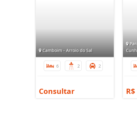
Parq
Camboim - Arroio do Sal
Cunh
6
2
2
Consultar
R$