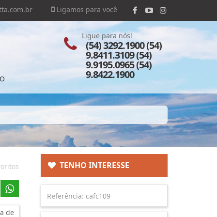
ta.com.br
Ligamos para você
Ligue para nós!
(54) 3292.1900 (54)
9.8411.3109 (54)
9.9195.0965 (54)
9.8422.1900
TO
TENHO INTERESSE
oritos
a de