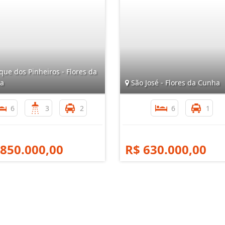
ue dos Pinheiros - Flores da
a
São José - Flores da Cunha
6
3
2
6
1
 850.000,00
R$ 630.000,00