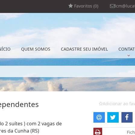
Favoritos (
0
)
lcm@lucat
NÍCIO
QUEM SOMOS
CADASTRE SEU IMÓVEL
CONTA
dependentes
Adicionar ao fav
o 2 suítes ) com 2 vagas de
res da Cunha (RS)
Fich