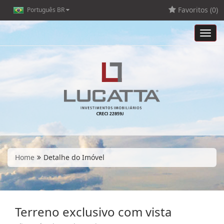
Favoritos (
0
)
Português BR
Toggl
navig
Home
Detalhe do Imóvel
Terreno exclusivo com vista