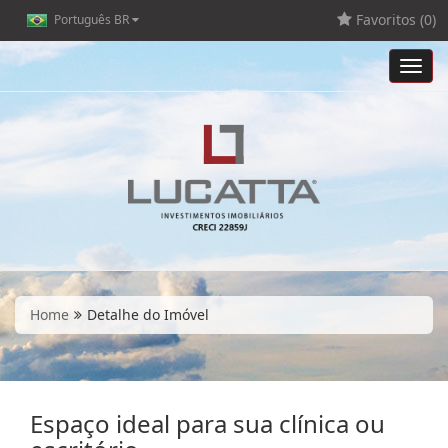
Favoritos (
0
)
Português BR
Toggl
navig
Home
Detalhe do Imóvel
Espaço ideal para sua clínica ou