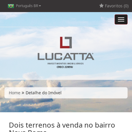
Favoritos (
0
)
Português BR
Toggl
navig
Home
Detalhe do Imóvel
Dois terrenos à venda no bairro