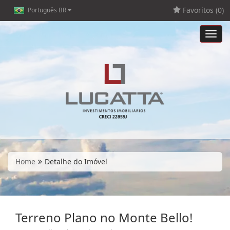
Favoritos (
0
)
Português BR
Toggl
navig
Home
Detalhe do Imóvel
Terreno Plano no Monte Bello!