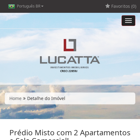
Favoritos (
0
)
Português BR
Toggl
navig
Home
Detalhe do Imóvel
Prédio Misto com 2 Apartamentos