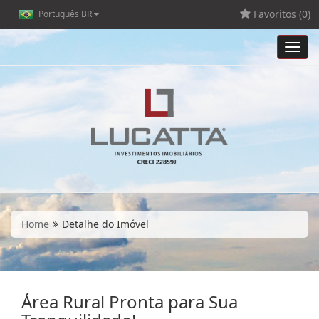
Favoritos (
0
)
Português BR
Toggl
navig
Home
Detalhe do Imóvel
Área Rural Pronta para Sua