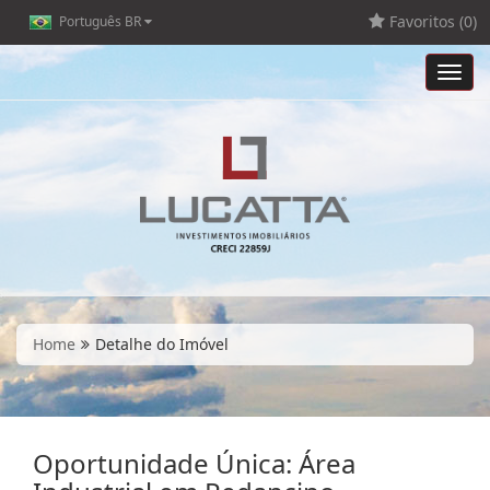
Favoritos (
0
)
Português BR
Toggl
navig
Home
Detalhe do Imóvel
Oportunidade Única: Área