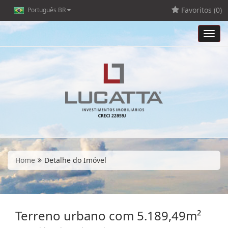
Favoritos (
0
)
Português BR
Toggl
navig
Home
Detalhe do Imóvel
Terreno urbano com 5.189,49m²