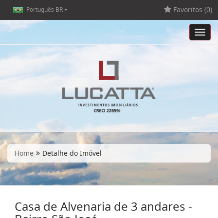
Favoritos (
0
)
Português BR
Toggl
navig
Home
Detalhe do Imóvel
Casa de Alvenaria de 3 andares -