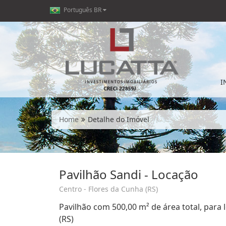
Português BR
I
Home
Detalhe do Imóvel
Pavilhão Sandi - Locação
Centro - Flores da Cunha (RS)
Pavilhão com 500,00 m² de área total, para 
(RS)