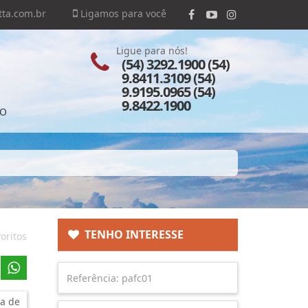
ta.com.br
Ligamos para você
Ligue para nós!
(54) 3292.1900 (54)
9.8411.3109 (54)
9.9195.0965 (54)
9.8422.1900
TO
TENHO INTERESSE
oritos
a de