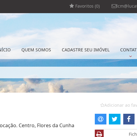
Favoritos (
0
)
lcm@lucat
NÍCIO
QUEM SOMOS
CADASTRE SEU IMÓVEL
CONTA
Adicionar ao fav
locação. Centro, Flores da Cunha
Fich