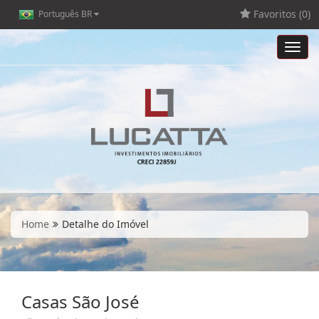
Favoritos (
0
)
Português BR
Toggl
navig
Home
Detalhe do Imóvel
Casas São José