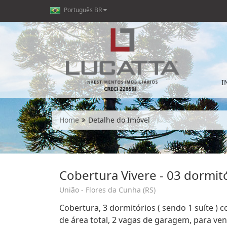
Português BR
I
Home
Detalhe do Imóvel
Cobertura Vivere - 03 dormit
União - Flores da Cunha (RS)
Cobertura, 3 dormitórios ( sendo 1 suíte ) c
de área total, 2 vagas de garagem, para ven