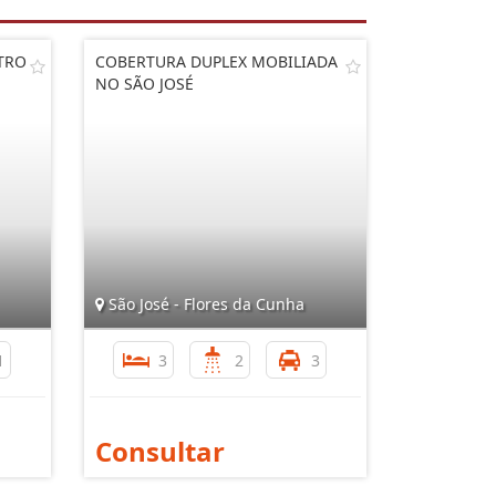
TRO
COBERTURA DUPLEX MOBILIADA
NO SÃO JOSÉ
São José - Flores da Cunha
1
3
2
3
Consultar