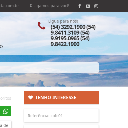
ta.com.br
Ligamos para você
Ligue para nós!
(54) 3292.1900 (54)
9.8411.3109 (54)
9.9195.0965 (54)
9.8422.1900
TO
TENHO INTERESSE
oritos
a de