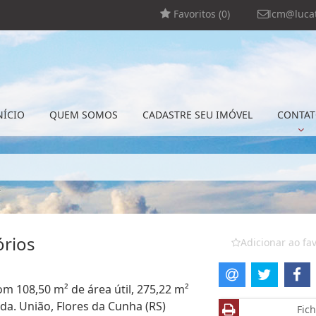
Favoritos (
0
)
lcm@lucat
NÍCIO
QUEM SOMOS
CADASTRE SEU IMÓVEL
CONTA
órios
Adicionar ao fav
om 108,50 m² de área útil, 275,22 m²
da. União, Flores da Cunha (RS)
Fich