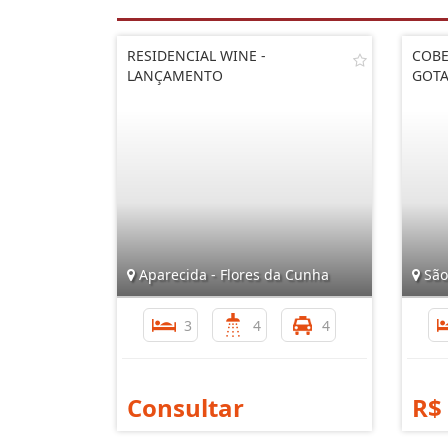
RESIDENCIAL WINE -
COBE
LANÇAMENTO
GOT
Aparecida - Flores da Cunha
São
3
4
4
Consultar
R$