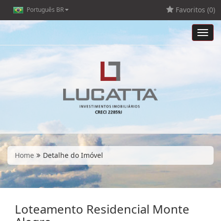
Favoritos (
0
)
Português BR
Toggl
navig
Home
Detalhe do Imóvel
Loteamento Residencial Monte