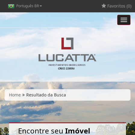
Favoritos (
0
)
Português BR
Toggl
navig
Home
Resultado da Busca
Encontre seu
Imóvel